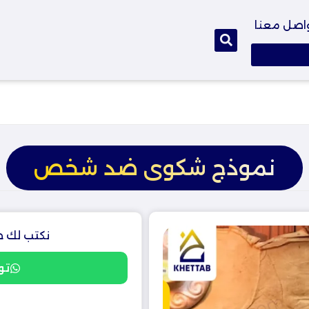
اصل معنا
نموذج شكوى ضد شخص
نكتب لك خ
تو