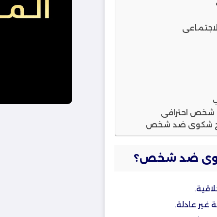
جتماعي​
 شخص احترافي
كوى ضد شخص​؟
اقية.
غير عادلة.