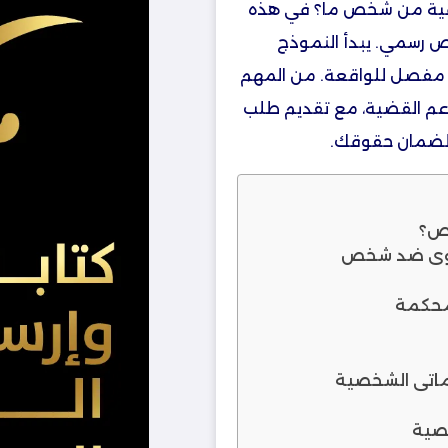
لاقية من شخص ما؟ في هذه
 رسمي. يبدأ النموذج
مفصل للواقعة. من المهم
دعم القضية، مع تقديم طلب
ة لضمان حقوقك.
​؟
كوى ضد شخص
حكمة​
اتي الشخصية
صية