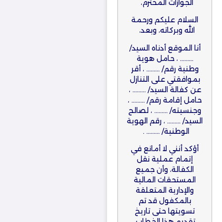
الجوازات المحترم،
السلام عليكم ورحمة
الله وبركاته، وبعد،
أنا الموقع أدناه السيد/
……… ، حامل هوية
وطنية رقم/ ……… ، أقر
بموافقتي على التنازل
عن كفالة السيد/ ……… ،
حامل إقامة رقم/ ……… ،
وجنسيته/ ……… ، لصالح
السيد/ ……… ، رقم الهوية
الوطنية/ ……… .
أؤكد أنني لا أمانع في
إتمام عملية نقل
الكفالة، وأن جميع
المستحقات المالية
والإدارية المتعلقة
بالمكفول قد تم
تسويتها حتى تاريخ
تقديم هذا الخطاب.