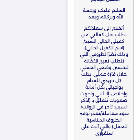
السلام عليكم ورحمة
الله وبركاته، وبعد،
أتقدم إلى سعادتكم
بطلب نقل كفالتي من
كفيلي الحالي السيد/
[اسم الكفيل الحالي]،
وذلك نظرًا لظروفي التي
تتطلب تغيير الكفالة
لتحسين وضعي العملي.
خلال فترة عملي، بذلت
كل جهدي للقيام
بواجباتي بكل أمانة
وإخلاص، إلا أنني واجهت
صعوبات تتعلق بـ (اذكر
السبب: تأخر في الرواتب/
سوء معاملة/تعذر توفير
الظروف المناسبة
للعمل) والتي أثرت على
استقراري.