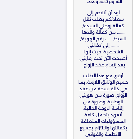
الله وبركاته، وبعد،
أود أن أتقدم إلى
سعادتكم بطلب نقل
كفالة زوجتي السيدة/
…….، من كفالة والدها
السيد/ …….، رقم الهوية/
……..، إلى كفالتي
الشخصية، حيث إنها
أصبحت الآن تحت رعايتي
بعد إتمام عقد الزواج.
أرفق مع هذا الطلب
جميع الوثائق اللازمة، بما
في ذلك نسخة من عقد
الزواج، صورة من هويتي
الوطنية، وصورة من
إقامة الزوجة الحالية.
أتعهد بتحمل كافة
المسؤوليات المتعلقة
بكفالتها والالتزام بجميع
الأنظمة والقوانين