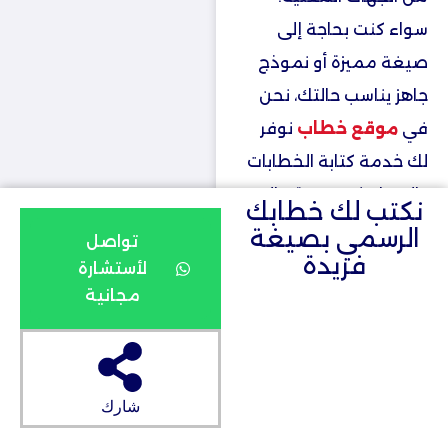
سواء كنت بحاجة إلى
صيغة مميزة أو نموذج
جاهز يناسب حالتك، نحن
في
موقع خطاب
نوفر
لك خدمة كتابة الخطابات
والمعاريض بجودة عالية
نكتب لك خطابك
وبما يتماشى مع
الرسمي بصيغة
تواصل
فريدة
متطلباتك.
لأستشارة
مجانية
إذا كنت بحاجة إلى نقل
كفالتك بشكل رسمي،
يمكنك الاطلاع على
شارك
خطاب نقل كفالة
بالانجليزي
إذا كنت