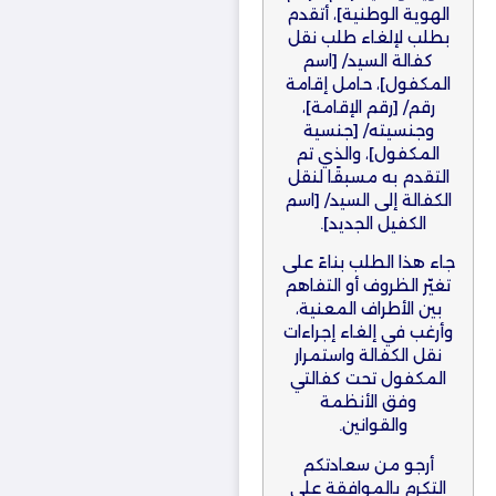
الهوية الوطنية]، أتقدم
بطلب لإلغاء طلب نقل
كفالة السيد/ [اسم
المكفول]، حامل إقامة
رقم/ [رقم الإقامة]،
وجنسيته/ [جنسية
المكفول]، والذي تم
التقدم به مسبقًا لنقل
الكفالة إلى السيد/ [اسم
الكفيل الجديد].
جاء هذا الطلب بناءً على
تغيّر الظروف أو التفاهم
بين الأطراف المعنية،
وأرغب في إلغاء إجراءات
نقل الكفالة واستمرار
المكفول تحت كفالتي
وفق الأنظمة
والقوانين.
أرجو من سعادتكم
التكرم بالموافقة على