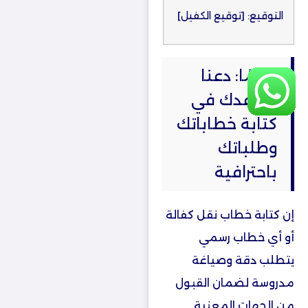
التوقيع: [توقيع الكفيل]
ختامًا: دعنا
نساعدك في
كتابة خطاباتك
وطلباتك
باحترافية
إن كتابة خطاب نقل كفالة
أو أي خطاب رسمي
يتطلب دقة وصياغة
مدروسة لضمان القبول
من الجهات المعنية.