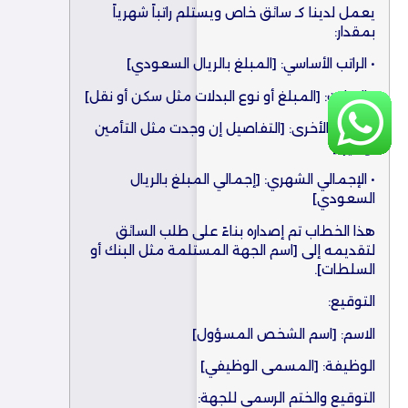
يعمل لدينا كـ سائق خاص ويستلم راتباً شهرياً
بمقدار:
• الراتب الأساسي: [المبلغ بالريال السعودي]
• البدلات: [المبلغ أو نوع البدلات مثل سكن أو نقل]
• المزايا الأخرى: [التفاصيل إن وجدت مثل التأمين
أو غيره]
• الإجمالي الشهري: [إجمالي المبلغ بالريال
السعودي]
هذا الخطاب تم إصداره بناءً على طلب السائق
لتقديمه إلى [اسم الجهة المستلمة مثل البنك أو
السلطات].
التوقيع:
الاسم: [اسم الشخص المسؤول]
الوظيفة: [المسمى الوظيفي]
التوقيع والختم الرسمي للجهة: