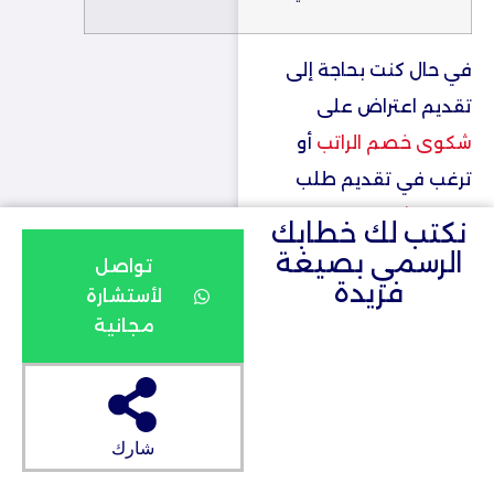
في حال كنت بحاجة إلى
تقديم اعتراض على
شكوى خصم الراتب
أو
ترغب في تقديم طلب
خطاب تثبيت الراتب
،
نكتب لك خطابك
يمكنك أيضًا استخدام
الرسمي بصيغة
تواصل
فريدة
خطاب زيادة راتب
في حال
لأستشارة
كان لديك طلب لزيادة
مجانية
الراتب بناءً على الأداء أو
المؤهلات.
شارك
في الختام،
سواء كنت
موظفًا حكوميًا أو تعمل