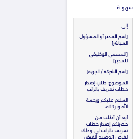
سهولة.
إلى
[اسم المدير أو المسؤول
المباشر]
[المسمى الوظيفي
للمدير]
[اسم الشركة / الجهة]
الموضوع: طلب إصدار
خطاب تعريف بالراتب
السلام عليكم ورحمة
الله وبركاته،
أود أن أطلب من
حضرتكم إصدار خطاب
تعريف بالراتب لي، وذلك
لغرض [توضيح الغرض