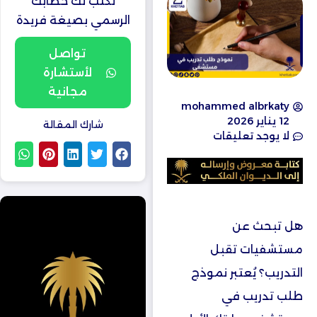
نكتب لك خطابك
الرسمي بصيغة فريدة
تواصل
لأستشارة
مجانية
mohammed albrkaty
12 يناير 2026
شارك المقالة
لا يوجد تعليقات
هل تبحث عن
مستشفيات تقبل
التدريب؟ يُعتبر نموذج
طلب تدريب في