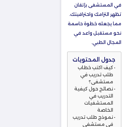
في المستشفى بإتقان
تظهر التزامك واحترافيتك،
مما يجعله خطوة حاسمة
نحو مستقبل واعد في
المجال الطبي.
جدول المحتويات
كيف اكتب خطاب
طلب تدريب في
مستشفى؟
نصائح حول كيفية
التدريب في
المستشفيات
الخاصة
نموذج طلب تدريب
في مستشفى