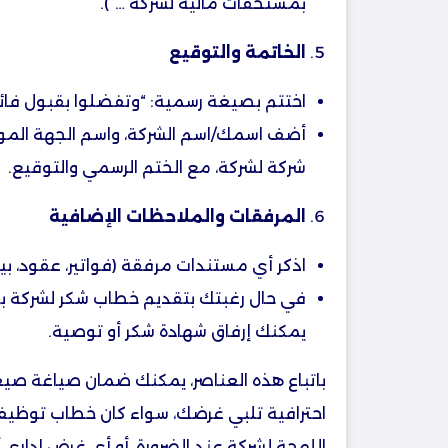
بمستحقات مالية لشركة …”).
الخاتمة والتوقيع
اختتم بصيغة رسمية: “وتفضلوا بقبول فائق ا
أضف اسمك/اسم الشركة، واسم الجهة الموق
شركة لشركة، مع الختم الرسمي والتوقيع.
المرفقات والملاحظات الإضافية
اذكر أي مستندات مرفقة (فواتير، عقود، بيان
في حال رغبتك بتقديم خطاب شكر لشركة بع
يمكنك إرفاق شهادة شكر أو توصية.
باتباع هذه العناصر، يمكنك ضمان صياغة ص
احترافية تلبي غرضك، سواء كان خطاب توظيف
اللهجة لشركة عند الضرورة، أو أي غرض إداري آ