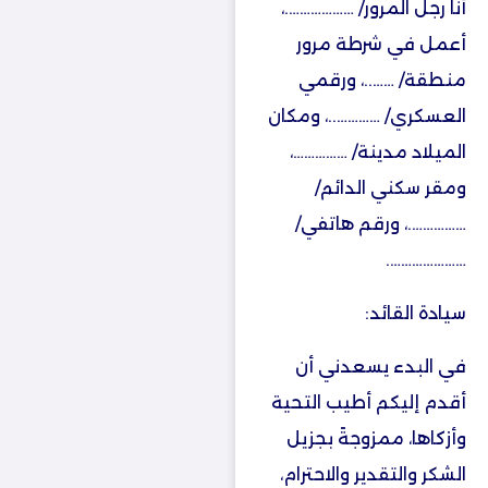
أنا رجل المرور/ ……………….،
أعمل في شرطة مرور
منطقة/ ……..، ورقمي
العسكري/ …………..، ومكان
الميلاد مدينة/ ……………،
ومقر سكني الدائم/
…………….، ورقم هاتفي/
………………….
سيادة القائد:
في البدء يسعدني أن
أقدم إليكم أطيب التحية
وأزكاها، ممزوجةً بجزيل
الشكر والتقدير والاحترام،