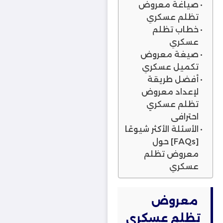
صياغة معروض
تظلم عسكري
خطاب تظلم
عسكري
صيغة معروض
تكميل عسكري
أفضل طريقة
لإعداد معروض
تظلم عسكري
احترافي
الأسئلة الأكثر شيوعًا
[FAQs] حول
معروض تظلم
عسكري
معروض
تظلم عسكري