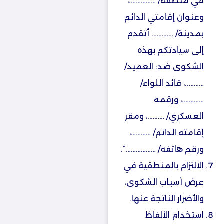
في منطقة/ …………….،
وعنوان إقامتي الدائم
بمدينة/ …………. أتقدم
إلى سيادتكم بهذه
الشكوى ضد: العميد/
………..، قائد اللواء/
………….، ورقمه
العسكري/ ……….، ومقر
إقامته الدائم/ …………،
ورقم هاتفه/ ………………”.
الالتزام بالمنطقية في
عرض أسباب الشكوى،
والأضرار الناتجة عنها.
‏استخدام الألفاظ