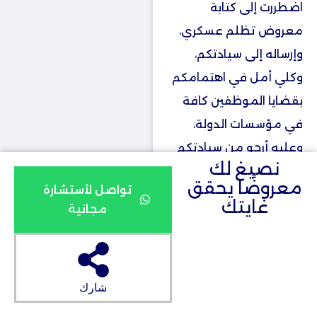
اضطررت إلى كتابة
معروض تظلم عسكري،
وإرساله إلى سيادتكم،
وكلي أمل في اهتمامكم
بقضايا الموظفين كافة
في مؤسسات الدولة،
وعليه أرجو من سيادتكم
نصيغ لك
تكرمًا النظر في الموضوع،
معروضًا يحقق
تواصل لأستشارة
والتوجيه بما يلزم، وفقًا
غايتك
مجانية
للمصلحة العامة، وبما لا
يخالف الأنظمة والقوانين
داخل مؤسستنا
العسكرية.
شارك