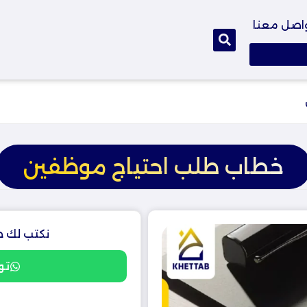
اصل معنا
خطاب طلب احتياج موظفين
نكتب لك خ
تو