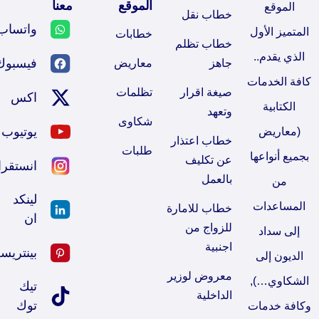
الموقع
معنا
الموقع
خطاب نقل
واتساب
المتميز الأول
خطابات
خطاب تظلم 
الذي يقدم..
فيسبوك
جاهز
معاريض
كافة الخدمات
صيغة اقرار 
تظلمات
اكس
الكتابية
وتعهد
شكاوى
يوتيوب
(معاريض
خطاب اعتذار 
طلبات
بجميع أنواعها
عن تكليف 
انستقرا
بالعمل
من
لينكد
المساعدات
خطاب للامارة 
ان
للزواج من 
إلى سداد
اجنبية
بينتريس
الديون إلى
معروض لوزير 
الشكاوي…),
تيك
الداخلية
توك
وكافة خدمات