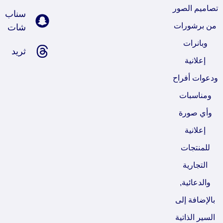
تصاميم الصور
سناب
من برشورات
شات
وبانرات
ثريد
إعلانية
ودعوات أفراح
ومناسبات
وأي صورة
إعلانية
للمنتجات
التجارية
والدعائية,
بالإضافة إلى
السير الذاتية