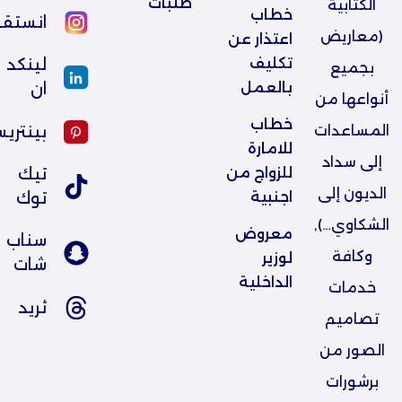
طلبات
الكتابية
خطاب 
انستقر
(معاريض
اعتذار عن 
تكليف 
لينكد
بجميع
بالعمل
ان
أنواعها من
خطاب 
بينتري
المساعدات
للامارة 
إلى سداد
للزواج من 
تيك
الديون إلى
اجنبية
توك
الشكاوي…),
معروض 
سناب
وكافة
لوزير 
شات
الداخلية
خدمات
ثريد
تصاميم
الصور من
برشورات