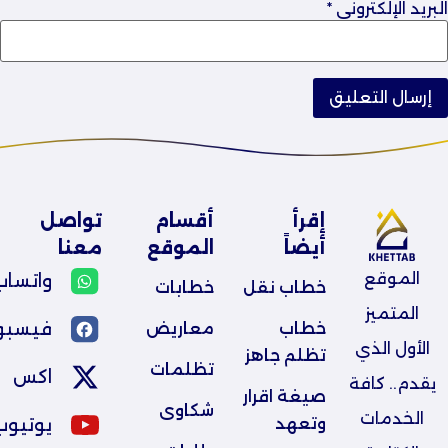
البريد الإلكتروني
*
إقرأ
أقسام
تواصل
أيضاً
الموقع
معنا
الموقع
واتساب
خطاب نقل
خطابات
المتميز
فيسبو
خطاب 
معاريض
الأول الذي
تظلم جاهز
تظلمات
اكس
يقدم.. كافة
صيغة اقرار 
شكاوى
الخدمات
يوتيوب
وتعهد