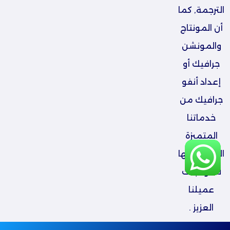
الترجمة, كما
أن المونتاج
والمونشن
جرافيك أو
إعداد أنفو
جرافيك من
خدماتنا
المتميزة
التي نقدمها
لك ولأجلك
عميلنا
العزيز .