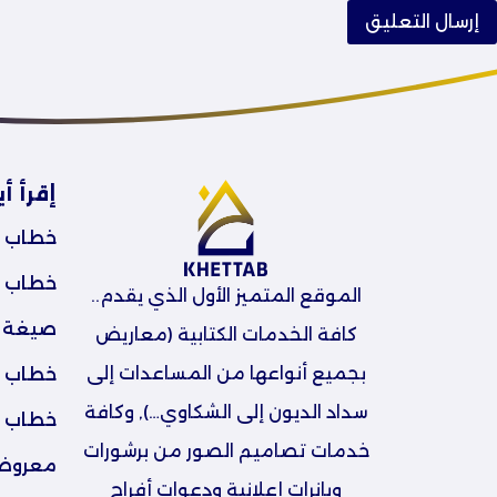
إقرأ أي
خطاب 
خطاب ت
الموقع المتميز الأول الذي يقدم..
صيغة ا
كافة الخدمات الكتابية (معاريض
بجميع أنواعها من المساعدات إلى
خطاب ا
سداد الديون إلى الشكاوي…), وكافة
خطاب لل
خدمات تصاميم الصور من برشورات
معروض ل
وبانرات إعلانية ودعوات أفراح