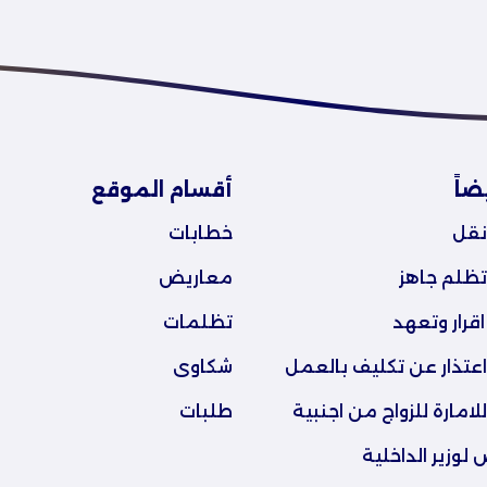
ضاً
أقسام الموقع
نقل
خطابات
ظلم جاهز
معاريض
قرار وتعهد
تظلمات
عتذار عن تكليف بالعمل
شكاوى
امارة للزواج من اجنبية
طلبات
وزير الداخلية