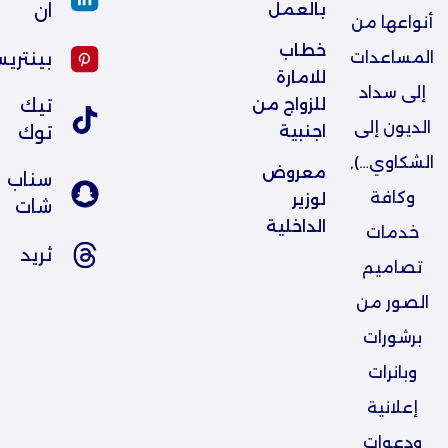
بالعمل
ان
أنواعها من
خطاب 
بينتري
المساعدات
للامارة 
إلى سداد
للزواج من 
تيك
الديون إلى
اجنبية
توك
الشكاوي…),
معروض 
سناب
وكافة
لوزير 
شات
الداخلية
خدمات
ثريد
تصاميم
الصور من
برشورات
وبانرات
إعلانية
ودعوات