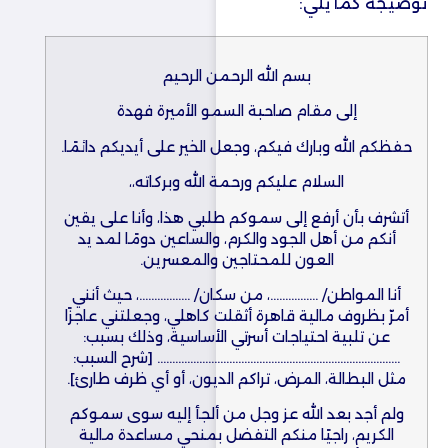
توضيجه كما يلي:
بسم الله الرحمن الرحيم
إلى مقام صاحبة السمو الأميرة فهدة
حفظكم الله وبارك فيكم، وجعل الخير على أيديكم دائمًا.
السلام عليكم ورحمة الله وبركاته،،
أتشرف بأن أرفع إلى سموكم طلبي هذا، وأنا على يقين
أنكم من أهل الجود والكرم، والساعين دومًا لمد يد
العون للمحتاجين والمعسرين.
أنا المواطن/ …………….، من سكان/ ……………..، حيث أنني
أمرّ بظروف مالية قاهرة أثقلت كاهلي، وجعلتني عاجزًا
عن تلبية احتياجات أسرتي الأساسية، وذلك بسبب:
……………………………………………………………………… [شرح السبب:
مثل البطالة، المرض، تراكم الديون، أو أي ظرف طارئ].
ولم أجد بعد الله عز وجل من ألجأ إليه سوى سموكم
الكريم، راجيًا منكم التفضل بمنحي مساعدة مالية