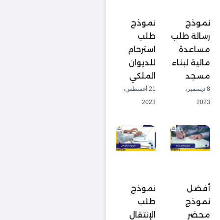
نموذج
نموذج
رسالة طلب
طلب
مساعدة
استرحام
مالية لبناء
للديوان
مسجد
الملكي
8 ديسمبر،
21 أغسطس،
2023
2023
أفضل
نموذج
نموذج
طلب
محضر
الإنتقال