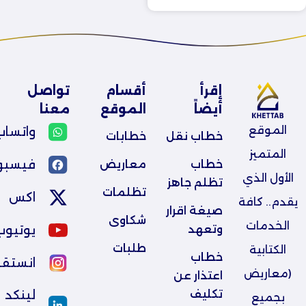
إقرأ
أقسام
تواصل
أيضاً
الموقع
معنا
الموقع
واتساب
خطاب نقل
خطابات
المتميز
فيسبو
خطاب 
معاريض
الأول الذي
تظلم جاهز
تظلمات
اكس
يقدم.. كافة
صيغة اقرار 
شكاوى
الخدمات
يوتيوب
وتعهد
طلبات
الكتابية
خطاب 
انستقر
(معاريض
اعتذار عن 
تكليف 
لينكد
بجميع