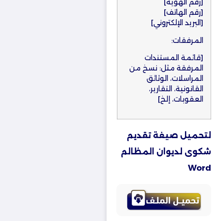
[رقم الهوية]
[رقم الهاتف]
[البريد الإلكتروني]
المرفقات:
[قائمة المستندات
المرفقة مثل: نسخ من
المراسلات، الوثائق
القانونية، التقارير،
العقوبات، إلخ]
لتحميل صيغة تقديم
شكوى لديوان المظالم
Word