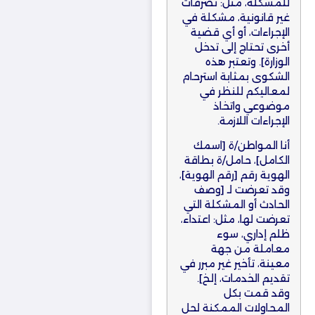
للمشكلة، مثل: تصرفات
غير قانونية، مشكلة في
الإجراءات، أو أي قضية
أخرى تحتاج إلى تدخل
الوزارة]. وتعتبر هذه
الشكوى بمثابة استرحام
لمعاليكم للنظر في
موضوعي واتخاذ
الإجراءات اللازمة.
أنا المواطن/ة [اسمك
الكامل]، حامل/ة بطاقة
الهوية رقم [رقم الهوية]،
وقد تعرضت لـ [وصف
الحادث أو المشكلة التي
تعرضت لها، مثل: اعتداء،
ظلم إداري، سوء
معاملة من جهة
معينة، تأخير غير مبرر في
تقديم الخدمات، إلخ].
وقد قمت بكل
المحاولات الممكنة لحل