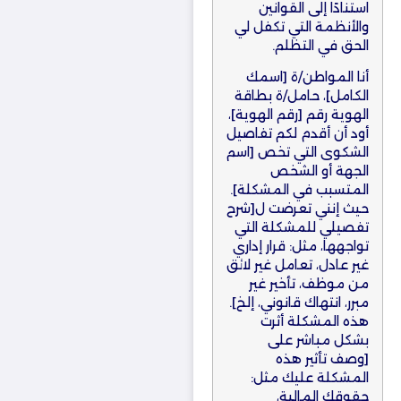
استنادًا إلى القوانين
والأنظمة التي تكفل لي
الحق في التظلم.
أنا المواطن/ة [اسمك
الكامل]، حامل/ة بطاقة
الهوية رقم [رقم الهوية]،
أود أن أقدم لكم تفاصيل
الشكوى التي تخص [اسم
الجهة أو الشخص
المتسبب في المشكلة].
حيث إنني تعرضت ل[شرح
تفصيلي للمشكلة التي
تواجهها، مثل: قرار إداري
غير عادل، تعامل غير لائق
من موظف، تأخير غير
مبرر، انتهاك قانوني، إلخ].
هذه المشكلة أثرت
بشكل مباشر على
[وصف تأثير هذه
المشكلة عليك مثل:
حقوقك المالية،