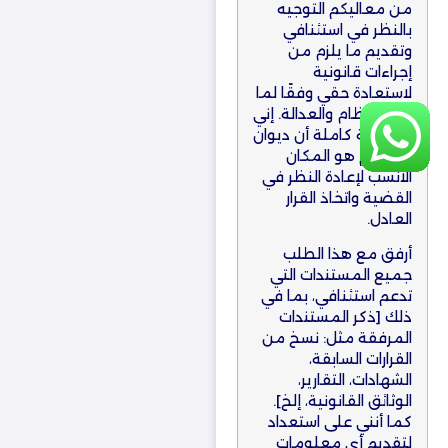
من معاليكم التوجيه
بالنظر في استئنافي
وتقديم ما يلزم من
إجراءات قانونية
لاستعادة حقي وفقًا لما
يقره النظام والعدالة. إني
على ثقة كاملة أن ديوان
المظالم هو المكان
الأنسب لإعادة النظر في
القضية واتخاذ القرار
العادل.
أرفق مع هذا الطلب
جميع المستندات التي
تدعم استئنافي، بما في
ذلك [ذكر المستندات
المرفقة مثل: نسخ من
القرارات السابقة،
الشهادات، التقارير،
الوثائق القانونية، إلخ].
كما أنني على استعداد
لتقديم أي معلومات