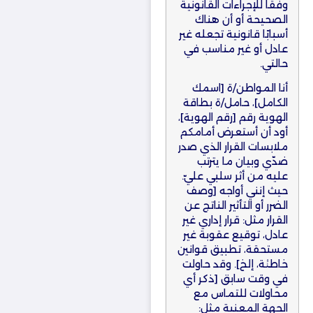
وفقًا للإجراءات القانونية
الصحيحة أو أن هناك
أسبابًا قانونية تجعله غير
عادل أو غير مناسب في
حالتي.
أنا المواطن/ة [اسمك
الكامل]، حامل/ة بطاقة
الهوية رقم [رقم الهوية]،
أود أن أستعرض أمامكم
ملابسات القرار الذي صدر
ضدّي وبيان ما يترتب
عليه من أثر سلبي عليّ.
حيث إنني أواجه [وصف
الضرر أو التأثير الناتج عن
القرار مثل: قرار إداري غير
عادل، توقيع عقوبة غير
مستحقة، تطبيق قوانين
خاطئة، إلخ]. وقد حاولت
في وقت سابق [ذكر أي
محاولات للتماس مع
الجهة المعنية مثل: