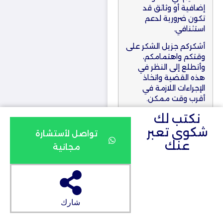
إضافية أو وثائق قد
تكون ضرورية لدعم
استئنافي.
أشكركم جزيل الشكر على
وقتكم واهتمامكم،
وأتطلع إلى النظر في
هذه القضية واتخاذ
الإجراءات اللازمة في
أقرب وقت ممكن.
نكتب لك
مع خالص التقدير
والاحترام،
شكوى تعبر
تواصل لأستشارة
[اسمك الكامل]
عنك
مجانية
[رقم الهوية]
[رقم الهاتف]
[البريد الإلكتروني]
المرفقات:
شارك
[قائمة المستندات
المرفقة مثل: نسخ من