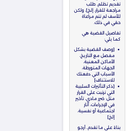
تقديم تظلم، طلب
مراجعة للقرار، إلخ]، ولكن
للأسف لم تتم مراعاة
حقي في ذلك.
تفاصيل القضية هي
كما يلي:
[وصف القضية بشكل
مفصل مع التاريخ،
الأماكن المعنية،
الجهات المتورطة،
الأسباب التي دفعتك
للاستئناف]
[ذكر التأثيرات السلبية
التي ترتبت على القرار
مثل: ضرر مادي، تأخير
في الإجراءات، آثار
اجتماعية أو نفسية،
إلخ]
بناءً على ما تقدم، أرجو