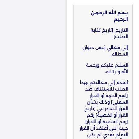
بسم الله الرحمن
الرحيم
التاريخ: [تاريخ كتابة
الطلب]
إلى معالي رئيس ديوان
المظالم
السلام عليكم ورحمة
الله وبركاته،
أتقدم إلى معاليكم بهذا
الطلب للاستئناف ضد
[اسم الجهة أو القرار
المعني] وذلك بشأن
القرار الصادر في [تاريخ
القرار أو القضية] رقم
[رقم القضية أو القرار].
حيث إنني أعتقد أن القرار
الصادر ضدي لم يكن