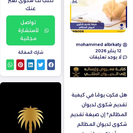
نكتب لك شكوى تعبر
عنك
تواصل
لأستشارة
مجانية
mohammed albrkaty
12 يناير 2026
شارك المقالة
لا يوجد تعليقات
هل فكرت يومًا في كيفية
تقديم شكوى لديوان
المظالم؟ إن صيغة تقديم
شكوى لديوان المظالم