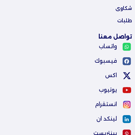
شكاوى
طلبات
تواصل معنا
واتساب
فيسبوك
اكس
يوتيوب
انستقرام
لينكد ان
بينتريست